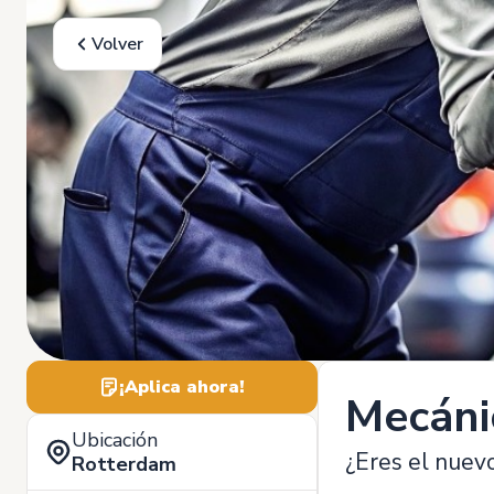
Volver
¡Aplica ahora!
Mecáni
Ubicación
¿Eres el nuev
Rotterdam