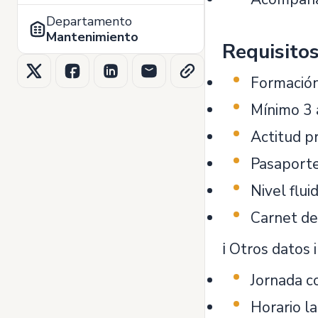
Departamento
Mantenimiento
Requisito
Formación
Mínimo 3 
Actitud p
Pasaporte
Nivel flu
Carnet de
ℹ️ Otros datos
Jornada c
Horario la