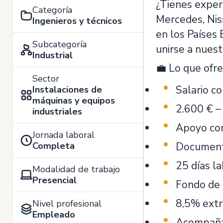
¿Tienes exper
Categoría
Mercedes, Nis
Ingenieros y técnicos
en los Países
Subcategoría
unirse a nuest
Industrial
💼 Lo que ofr
Sector
Salario c
Instalaciones de
máquinas y equipos
2.600 € –
industriales
Apoyo com
Jornada laboral
Completa
Documenta
25 días l
Modalidad de trabajo
Presencial
Fondo de 
8,5% extr
Nivel profesional
Empleado
Acompañam